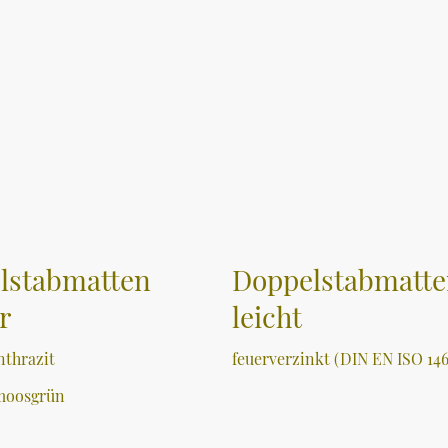
lstabmatten
Doppelstabmatt
r
leicht
nthrazit
feuerverzinkt (DIN EN ISO 146
moosgrün